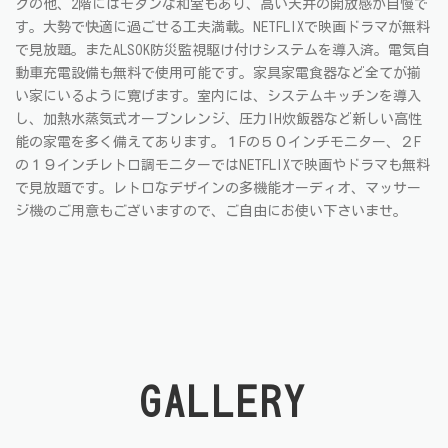
グの他、2階にはモダンな和室もあり、高い天井の開放感が自慢で
す。大勢で快適に過ごせる工夫満載。NETFLIXで映画ドラマが無料
で見放題。またALSOK防災監視駆け付けシステムを導入済。電気自
動車充電設備も無料で使用可能です。家具家電食器など全てが揃
い家にいるように寛げます。室内には、システムキッチンを導入
し、加熱水蒸気式オーブンレンジ、圧力IH炊飯器など新しい高性
能の家電を多く備えてあります。１Fの５０インチモニター、２F
の１９インチレトロ調モニターではNETFLIXで映画やドラマも無料
で見放題です。レトロなデザインの多機能オーディオ、マッサー
ジ機のご用意もございますので、ご自由にお使い下さいませ。
GALLERY