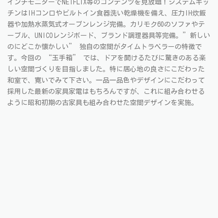
インチモニターでNETFLIX等のコンテンツを見放題！システムキッ
チンはIHコンロやビルトイン食器洗い乾燥機を備え、圧力IH炊飯
器や加熱水蒸気式オーブンレンジ完備。カリモク60のソファやテ
ーブル、UNICOレンジボード、ブランド調理器具等完備。”新しい
のにどこか懐かしい” 独自の空間がタイムトラベラーの特徴で
す。今回の “玉手箱” では、ドアを開けるたびに驚きのある楽
しい空間づくりを目指しました。特に居心地の良さにこだわった
和室で、寛いでみて下さい。一品一品色やデザインにこだわって
採用した最新の家具家電はもちろんですが、これに組み合わせる
ように昭和初期の古家具も組み合わせた空間デザインを実施。