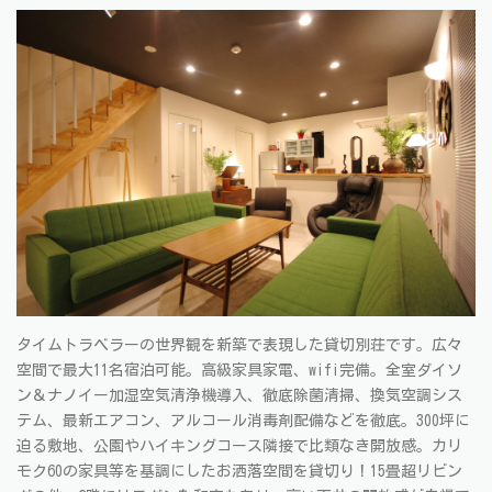
タイムトラベラーの世界観を新築で表現した貸切別荘です。広々
空間で最大11名宿泊可能。高級家具家電、wifi完備。全室ダイソ
ン＆ナノイー加湿空気清浄機導入、徹底除菌清掃、換気空調シス
テム、最新エアコン、アルコール消毒剤配備などを徹底。300坪に
迫る敷地、公園やハイキングコース隣接で比類なき開放感。カリ
モク60の家具等を基調にしたお洒落空間を貸切り！15畳超リビン