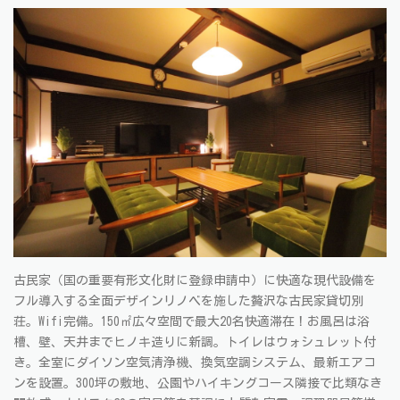
古民家（国の重要有形文化財に登録申請中）に快適な現代設備を
フル導入する全面デザインリノベを施した贅沢な古民家貸切別
荘。Wifi完備。150㎡広々空間で最大20名快適滞在！お風呂は浴
槽、壁、天井までヒノキ造りに新調。トイレはウォシュレット付
き。全室にダイソン空気清浄機、換気空調システム、最新エアコ
ンを設置。300坪の敷地、公園やハイキングコース隣接で比類なき