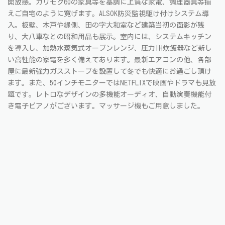
開放感。カリモク60の家具等を基調に上質な家電、調理器具等揃
えご自宅のように寛げます。ALSOK防災監視駆け付けシステム導
入。板壁、木戸や縁側、田の字大和室など建築当初の面影が残
り、大八車などの昭和用品も展示。室内には、システムキッチン
を導入し、加熱水蒸気式オーブンレンジ、圧力IH炊飯器など新し
い高性能の家電を多く備えてあります。最新エアコンの他、各部
屋に最新強力ガスストーブを設置して冬でも快適にお過ごし頂け
ます。また、50インチモニターではNETFLIXで映画やドラマも見放
題です。レトロなデザインの多機能オーディオ、自動演奏機能付
き電子ピアノがございます。マッサージ機もご用意しました。