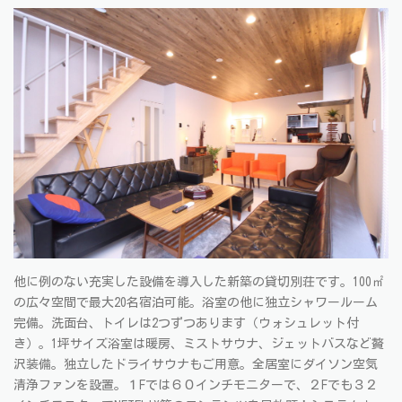
他に例のない充実した設備を導入した新築の貸切別荘です。100㎡
の広々空間で最大20名宿泊可能。浴室の他に独立シャワールーム
完備。洗面台、トイレは2つずつあります（ウォシュレット付
き）。1坪サイズ浴室は暖房、ミストサウナ、ジェットバスなど贅
沢装備。独立したドライサウナもご用意。全居室にダイソン空気
清浄ファンを設置。１Fでは６０インチモニターで、２Fでも３２